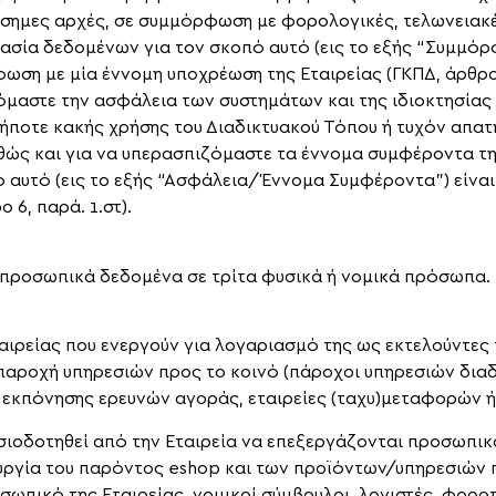
ημες αρχές, σε συμμόρφωση με φορολογικές, τελωνειακές
γασία δεδομένων για τον σκοπό αυτό (εις το εξής “Συμμόρ
ση με μία έννομη υποχρέωση της Εταιρείας (ΓΚΠΔ, άρθρο. 
όμαστε την ασφάλεια των συστημάτων και της ιδιοκτησίας
ήποτε κακής χρήσης του Διαδικτυακού Τόπου ή τυχόν απα
θώς και για να υπερασπιζόμαστε τα έννομα συμφέροντα τ
ό αυτό (εις το εξής “Ασφάλεια/Έννομα Συμφέροντα”) είνα
6, παρά. 1.στ).
ζει προσωπικά δεδομένα σε τρίτα φυσικά ή νομικά πρόσωπ
ταιρείας που ενεργούν για λογαριασμό της ως εκτελούντες
 παροχή υπηρεσιών προς το κοινό (πάροχοι υπηρεσιών διαδ
ς εκπόνησης ερευνών αγοράς, εταιρείες (ταχυ)μεταφορών 
σιοδοτηθεί από την Εταιρεία να επεξεργάζονται προσωπικ
ουργία του παρόντος eshop και των προϊόντων/υπηρεσιών 
ωπικό της Εταιρείας, νομικοί σύμβουλοι, λογιστές, φοροτ