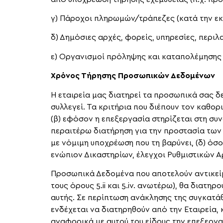
γ) Πάροχοι πληρωμών/τράπεζες (κατά την ε
δ) Δημόσιες αρχές, φορείς, υπηρεσίες, περ
ε) Οργανισμοί πρόληψης και καταπολέμησης τ
Χρόνος Τήρησης Προσωπικών Δεδομένων
H εταιρεία μας διατηρεί τα προσωπικά σας δ
συλλεγεί. Τα κριτήρια που διέπουν τον καθο
(β) εφόσον η επεξεργασία στηρίζεται στη συν
περαιτέρω διατήρηση για την προστασία των 
με νόμιμη υποχρέωση που τη βαρύνει, (δ) όσ
ενώπιον Δικαστηρίων, έλεγχοι Ρυθμιστικών Α
Προσωπικά Δεδομένα που αποτελούν αντικεί
τους όρους 5.ii και 5.iv. ανωτέρω), θα διατη
αυτής. Σε περίπτωση ανάκλησης της συγκατά
ενδέχεται να διατηρηθούν από την Εταιρεία,
αναφορικά με αυτού του είδους την επεξεργα