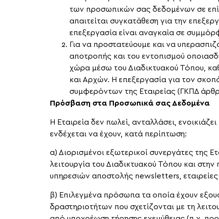
των προσωπικών σας δεδομένων σε επίσ
απαιτείται συγκατάθεση για την επεξερ
επεξεργασία είναι αναγκαία σε συμμόρφω
Για να προστατεύουμε και να υπερασπιζ
αποτροπής και του εντοπισμού οποιασδ
χώρα μέσω του Διαδικτυακού Τόπου, κα
και Αρχών. Η επεξεργασία για τον σκοπ
συμφερόντων της Εταιρείας (ΓΚΠΔ άρθρο 
Πρόσβαση στα Προσωπικά σας Δεδομένα
Η Εταιρεία δεν πωλεί, ανταλλάσει, ενοικιά
ενδέχεται να έχουν, κατά περίπτωση:
α) Διορισμένοι εξωτερικοί συνεργάτες της Ε
λειτουργία του Διαδικτυακού Τόπου και στην
υπηρεσιών αποστολής newsletters, εταιρείε
β) Επιλεγμένα πρόσωπα τα οποία έχουν εξου
δραστηριοτήτων που σχετίζονται με τη λειτ
από υποχρέωση τήρησης εχεμύθειας (π.χ. προσ