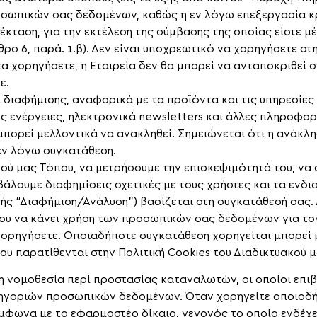
σωπικών σας δεδομένων, καθώς η εν λόγω επεξεργασία κρ
πέκταση, για την εκτέλεση της σύμβασης της οποίας είστε μ
ρο 6, παρά. 1.β). Δεν είναι υποχρεωτικό να χορηγήσετε σ
τα χορηγήσετε, η Εταιρεία δεν θα μπορεί να ανταποκριθεί 
ε.
 διαφήμισης, αναφορικά με τα προϊόντα και τις υπηρεσίες 
ενέργειες, ηλεκτρονικά newsletters και άλλες πληροφορίε
πορεί μελλοντικά να ανακληθεί. Σημειώνεται ότι η ανάκλη
εν λόγω συγκατάθεση.
υακού μας Τόπου, να μετρήσουμε την επισκεψιμότητά του, 
άλουμε διαφημίσεις σχετικές με τους χρήστες και τα ενδι
ξής “Διαφήμιση/Ανάλυση”) βασίζεται στη συγκατάθεσή σας.
νου να κάνει χρήση των προσωπικών σας δεδομένων για το
 χορηγήσετε. Οποιαδήποτε συγκατάθεση χορηγείται μπορεί 
ου παρατίθενται στην Πολιτική Cookies του Διαδικτυακού 
η νομοθεσία περί προστασίας καταναλωτών, οι οποίοι επιβ
ηγοριών προσωπικών δεδομένων. Όταν χορηγείτε οποιοδήπ
ύμφωνα με το εφαρμοστέο δίκαιο, γεγονός το οποίο ενδέχε