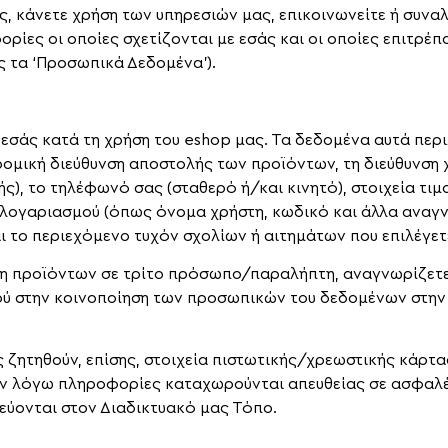
ας, κάνετε χρήση των υπηρεσιών μας, επικοινωνείτε ή συν
ρίες οι οποίες σχετίζονται με εσάς και οι οποίες επιτρέπ
ς τα ‘Προσωπικά Δεδομένα’).
εσάς κατά τη χρήση του eshop μας. Τα δεδομένα αυτά πε
ρομική διεύθυνση αποστολής των προϊόντων, τη διεύθυνση
ς), το τηλέφωνό σας (σταθερό ή/και κινητό), στοιχεία τιμ
λογαριασμού (όπως όνομα χρήστη, κωδικό και άλλα αναγν
ι το περιεχόμενο τυχόν σχολίων ή αιτημάτων που επιλέγετ
ση προϊόντων σε τρίτο πρόσωπο/παραλήπτη, αναγνωρίζετε ό
ού στην κοινοποίηση των προσωπικών του δεδομένων στην
 ζητηθούν, επίσης, στοιχεία πιστωτικής/χρεωστικής κάρτ
ι εν λόγω πληροφορίες καταχωρούνται απευθείας σε ασφα
ύονται στον Διαδικτυακό μας Τόπο.