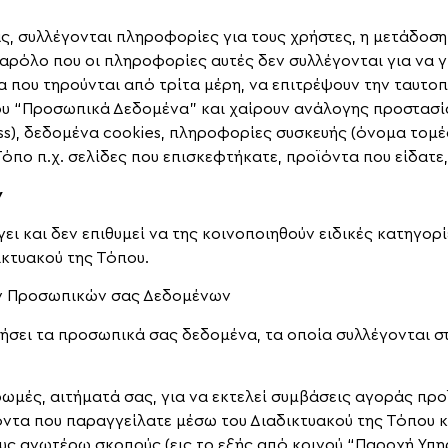
ς, συλλέγονται πληροφορίες για τους χρήστες, η μετάδοση
ρόλο που οι πληροφορίες αυτές δεν συλλέγονται για να γ
α που τηρούνται από τρίτα μέρη, να επιτρέψουν την ταυτοπ
ίου “Προσωπικά Δεδομένα” και χαίρουν ανάλογης προστασ
s), δεδομένα cookies, πληροφορίες συσκευής (όνομα τομέα 
Τόπο π.χ. σελίδες που επισκεφτήκατε, προϊόντα που είδατ
ν
γει και δεν επιθυμεί να της κοινοποιηθούν ειδικές κατηγ
ικτυακού της Τόπου.
ων Προσωπικών σας Δεδομένων
σει τα προσωπικά σας δεδομένα, τα οποία συλλέγονται στ
ρωμές, αιτήματά σας, για να εκτελεί συμβάσεις αγοράς πρ
ντα που παραγγείλατε μέσω του Διαδικτυακού της Τόπου κα
τους ανωτέρω σκοπούς (εις το εξής από κοινού “Παροχή Υπη