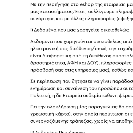
Με την περιήγηση στο eshop της εταιρείας μ
μας καταστήματος. Έτσι, συλλέγουμε πληροφο
συνάρτηση και με άλλες πληροφορίες (εφεξή
Ι) Δεδομένα που μας χορηγείτε οικειοθελώς
Δεδομένα που χορηγούνται οικειοθελώς από 
ηλεκτρονική σας διεύθυνση/email, την ταχυδ
είναι διαφορετική από τη διεύθυνση αποστολή
δραστηριότητα, ΑΦΜ και ΔΟΥ), πληροφορίες 
πρόσβασή σας στις υπηρεσίες μας), καθώς κα
Σε περίπτωση που ζητήσετε να γίνει παράδο
ενημέρωση και συναίνεση του προσώπου αυτ
Πολιτική, η δε Εταιρεία ουδεμία ευθύνη φέρει.
Για την ολοκλήρωση μίας παραγγελίας θα σας
χρεωστική κάρτα), στην οποία περίπτωση ο
συνεργαζόμενης τράπεζας, χωρίς να αποθηκε
ΙΙ) Δεδομένα Περιήγησης