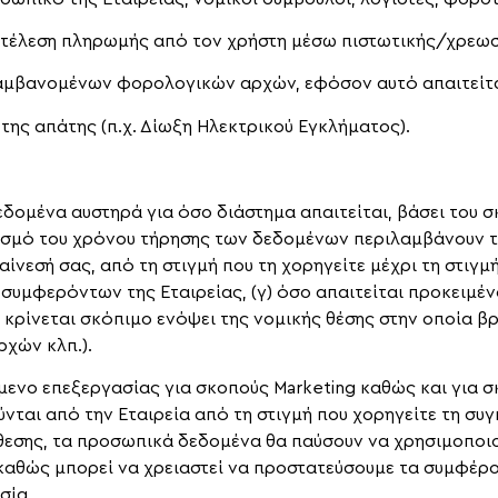
κτέλεση πληρωμής από τον χρήστη μέσω πιστωτικής/χρεωσ
ιλαμβανομένων φορολογικών αρχών, εφόσον αυτό απαιτείτ
ης απάτης (π.χ. Δίωξη Ηλεκτρικού Εγκλήματος).
εδομένα αυστηρά για όσο διάστημα απαιτείται, βάσει του σ
ρισμό του χρόνου τήρησης των δεδομένων περιλαμβάνουν τα 
αίνεσή σας, από τη στιγμή που τη χορηγείτε μέχρι τη στιγμ
συμφερόντων της Εταιρείας, (γ) όσο απαιτείται προκειμέ
ο κρίνεται σκόπιμο ενόψει της νομικής θέσης στην οποία
ρχών κλπ.).
μενο επεξεργασίας για σκοπούς Marketing καθώς και για
ρούνται από την Εταιρεία από τη στιγμή που χορηγείτε τη σ
θεσης, τα προσωπικά δεδομένα θα παύσουν να χρησιμοποιο
 καθώς μπορεί να χρειαστεί να προστατεύσουμε τα συμφέρον
σία.