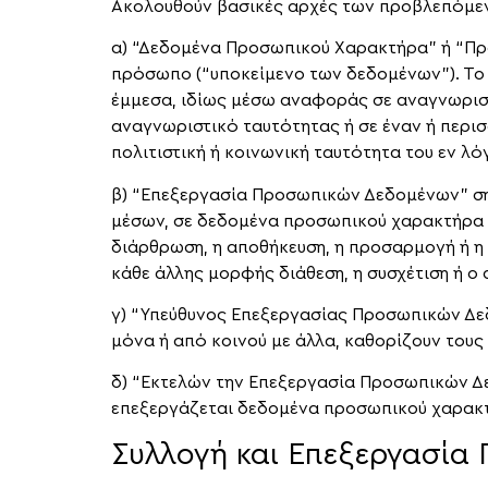
Ακολουθούν βασικές αρχές των προβλεπόμεν
α) “Δεδομένα Προσωπικού Χαρακτήρα” ή “Πρ
πρόσωπο (“υποκείμενο των δεδομένων”). Το 
έμμεσα, ιδίως μέσω αναφοράς σε αναγνωριστ
αναγνωριστικό ταυτότητας ή σε έναν ή περισ
πολιτιστική ή κοινωνική ταυτότητα του εν λ
β) “Επεξεργασία Προσωπικών Δεδομένων” σημ
μέσων, σε δεδομένα προσωπικού χαρακτήρα 
διάρθρωση, η αποθήκευση, η προσαρμογή ή η 
κάθε άλλης μορφής διάθεση, η συσχέτιση ή ο
γ) “Υπεύθυνος Επεξεργασίας Προσωπικών Δεδ
μόνα ή από κοινού με άλλα, καθορίζουν του
δ) “Εκτελών την Επεξεργασία Προσωπικών Δε
επεξεργάζεται δεδομένα προσωπικού χαρακτ
Συλλογή και Επεξεργασία