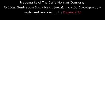
trademarks of The Caffe Molinari Company.
© 2024 Gentracom S.A. – Με επιφύλαξη παντός δικαιώματος –
Implement and design by
Digimark SA