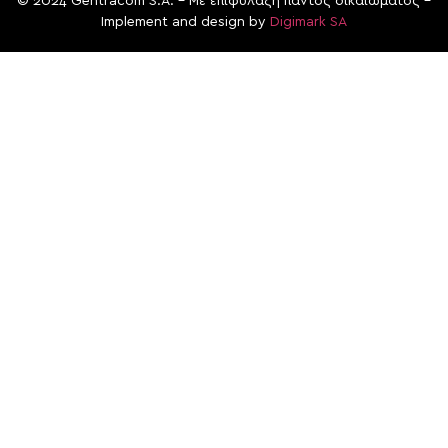
© 2024 Gentracom S.A. – Με επιφύλαξη παντός δικαιώματος –
Implement and design by
Digimark SA